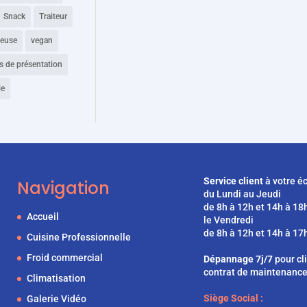
Snack
Traiteur
heuse
vegan
es de présentation
ie
Service client
à votre é
Navigation
du Lundi au Jeudi
de 8h à 12h et 14h à 18
Accueil
le Vendredi
de 8h à 12h et 14h à 17
Cuisine Professionnelle
Froid commercial
Dépannage 7j/7
pour cl
contrat de maintenanc
Climatisation
Siège Social :
Galerie Vidéo