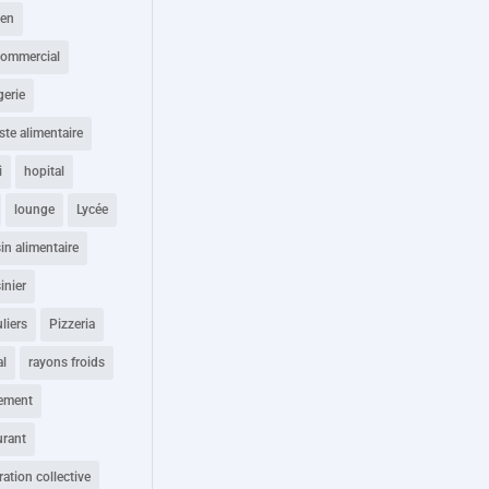
ien
commercial
gerie
ste alimentaire
i
hopital
lounge
Lycée
n alimentaire
inier
uliers
Pizzeria
al
rayons froids
tement
urant
ration collective