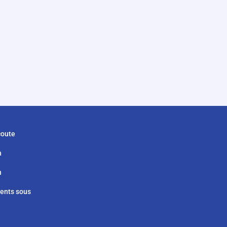
coute
h
h
ients sous
e