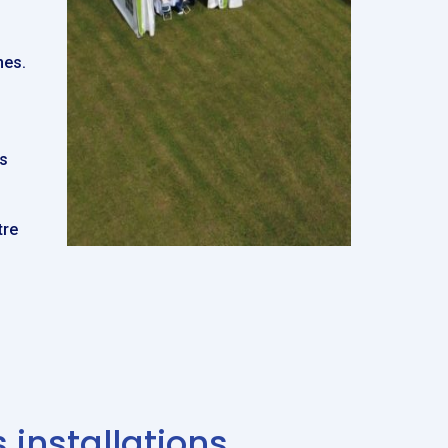
nes.
es
tre
 installations