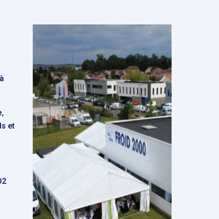
s
 à
e
,
s et
O2