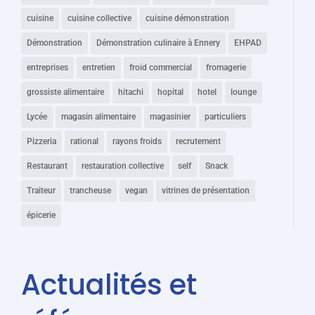
cuisine
cuisine collective
cuisine démonstration
Démonstration
Démonstration culinaire à Ennery
EHPAD
entreprises
entretien
froid commercial
fromagerie
grossiste alimentaire
hitachi
hopital
hotel
lounge
Lycée
magasin alimentaire
magasinier
particuliers
Pizzeria
rational
rayons froids
recrutement
Restaurant
restauration collective
self
Snack
Traiteur
trancheuse
vegan
vitrines de présentation
épicerie
Actualités et