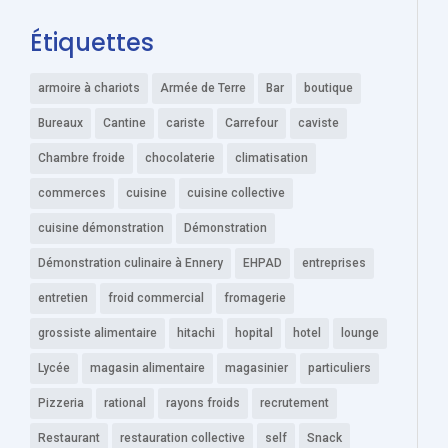
Étiquettes
armoire à chariots
Armée de Terre
Bar
boutique
Bureaux
Cantine
cariste
Carrefour
caviste
Chambre froide
chocolaterie
climatisation
commerces
cuisine
cuisine collective
cuisine démonstration
Démonstration
Démonstration culinaire à Ennery
EHPAD
entreprises
entretien
froid commercial
fromagerie
grossiste alimentaire
hitachi
hopital
hotel
lounge
Lycée
magasin alimentaire
magasinier
particuliers
Pizzeria
rational
rayons froids
recrutement
Restaurant
restauration collective
self
Snack